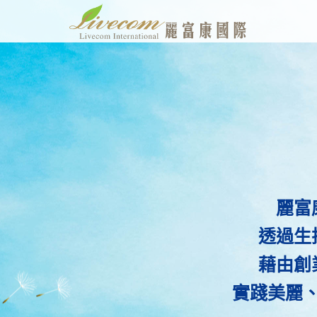
麗富
透過生
藉由創
實踐美麗